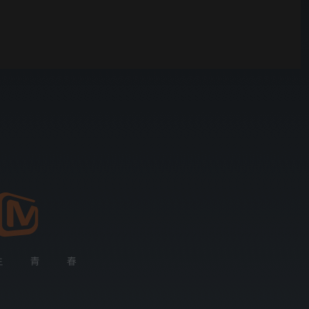
00:01
自动
倍速