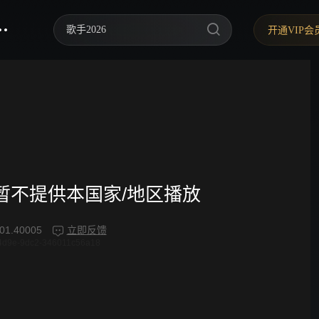
歌手2026
开通VIP会
你好，星期六
中餐厅·南洋拾光季
快乐老家
野狗骨头
忙忙碌碌寻宝藏2
频暂不提供本国家/地区播放
我们的宿舍·归心季
01.40005
立即反馈
4d9e-9dc2-346011c56a18
爸爸当家 第五季
密室大逃脱 第八季