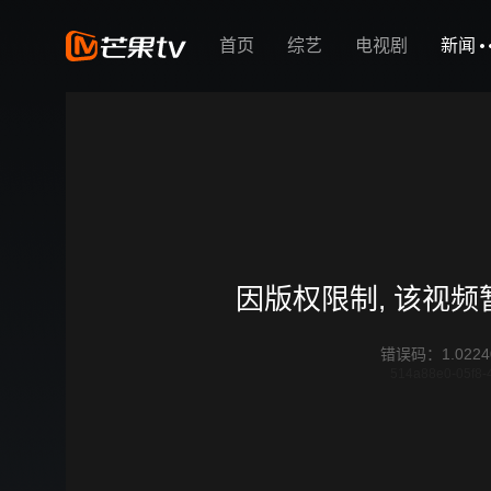
首页
综艺
电视剧
新闻
因版权限制, 该视
错误码
：
1.0224
514a88e0-05f8-