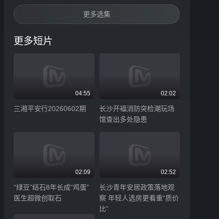
更多选集
更多短片
04:55
02:02
三湘平安行20260602期
长沙开福消防突检潮玩场
馆查出多处隐患
02:09
02:52
“绿豆”结石8年长成“鸡蛋”
长沙青年安居政策落地观
医生超微创取石
察 年轻人选房更看重“质价
比”