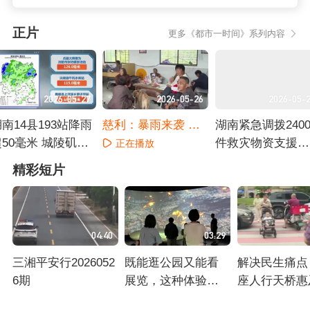
正片
更多《都市一时间》系列内容
2026-05-27
2026-05-26
2026-05-
南14县193站降雨
慈利：暴雨来袭 转
湖南紧急调拨240
超50毫米 城陵矶站
移群众不落一人
件救灾物资支援石
正在播放
水位较历年同期高3.
门
正在播放
正在播放
精彩短片
4米
04:40
03:29
三湘平安行2026052
既能逛公园又能看
解决民生痛点
6期
展览，这种体验长
座人行天桥惠
沙独有！ 公园漫
多居民出行：
正在播放
正在播放
正在播放