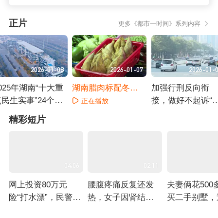
正片
更多《都市一时间》系列内容
2026-01-08
2026-01-07
2026-01-
025年湖南“十大重
湖南腊肉标配冬笋
加强行刑反向衔
点民生实事”24个项
价格便宜了
接，做好不起诉“
正在播放
目全部完成
半篇文章”
正在播放
正在播放
精彩短片
04:06
02:11
网上投资80万元
腰腹疼痛反复还发
夫妻俩花500
险“打水漂”，民警介
热，女子因肾结石
买二手别墅，
入火速追回：女子
险酿致命危机：52
后惊现大量违
正在播放
正在播放
正在播放