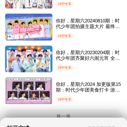
体验AI新互动
第2024-07-27期
APP专享
你好，星期六20240810期：时
代少年团拍摄主题大片 最终谁
能登上好六街限定舞台？
第2024-08-10期
APP专享
你好，星期六20230204期：时
代少年团齐聚好六闹元宵 全员
合唱经典致敬前辈
第2023-02-04期
APP专享
你好，星期六2024 加更版第15
期：时代少年团美食打卡 游戏
玩到next level
第2024-07-27期
APP专享
换一换