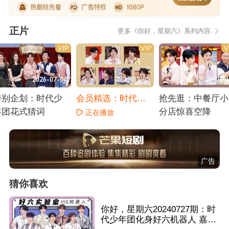
正片
更多《你好，星期六》系列内容
VIP
VIP
V
2026-07-04
2026-07-05
2026-07-
特别企划：时代少
会员精选：时代少
抢先逛：中餐厅小
年团花式猜词
年团《刺》
分店惊喜空降
正在播放
正在播放
正在播放
广告
猜你喜欢
你好，星期六20240727期：时
代少年团化身好六机器人 嘉宾