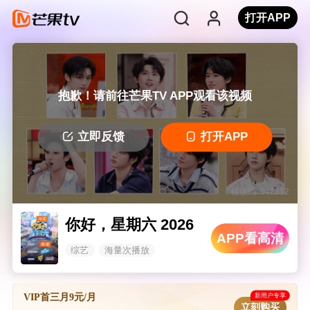
打开APP
抱歉！请前往芒果TV APP观看该视频
立即反馈
打开APP
错误码: 042312
你好，星期六 2026
APP看高清
综艺
海量次播放
新用户专享
VIP首三月9元/月
立刻购买