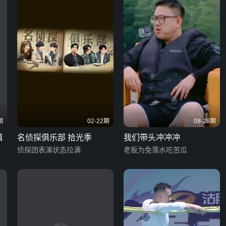
期
02-22期
08-28期
辑
名侦探俱乐部 拾光季
我们带头冲冲冲
侦探团表演状态拉满
老板为免落水吃苦瓜