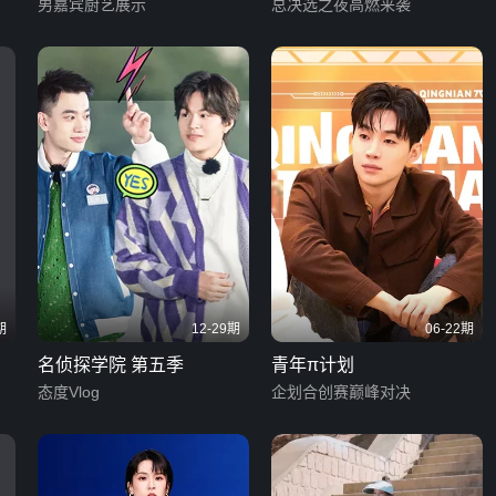
男嘉宾厨艺展示
总决选之夜高燃来袭
期
12-29期
06-22期
名侦探学院 第五季
青年π计划
态度Vlog
企划合创赛巅峰对决