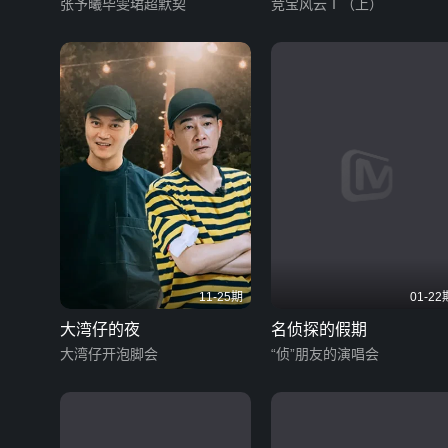
张予曦毕雯珺超默契
竞宝风云Ⅰ（上）
11-25期
01-22
大湾仔的夜
名侦探的假期
大湾仔开泡脚会
“侦”朋友的演唱会