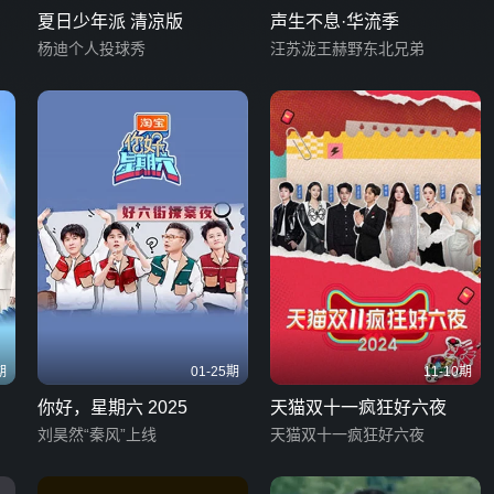
夏日少年派 清凉版
声生不息·华流季
杨迪个人投球秀
汪苏泷王赫野东北兄弟
期
01-25期
11-10期
你好，星期六 2025
天猫双十一疯狂好六夜
刘昊然“秦风”上线
天猫双十一疯狂好六夜