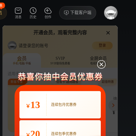
惠
下载客户端
员
消息
历史
创作
开通会员，观看完整内容
视频
讨论
·511
请登录您的账号
登录
你好，星期六 2026
›
详情
会员
SVIP
全屏会员
手机/电脑/平板
SVIP剧场免费看
电视端也能用
综艺
综艺热搜榜No.2
游戏
娱乐
适用手机/Pad/电脑
新客专享
倍省卡·越用越省
超值特惠
评论
收藏
下载
换设备看
403.7万分享
连续包月
月付最低至
连续包季
13
22
连续包月优惠券
3.9
63
开通VIP会员
￥
免前贴片广告，解锁会员权益
¥
¥
¥
热剧抢先看
|
广告特权
|
1080P
22
立即开通
20
连续包季优惠券
￥