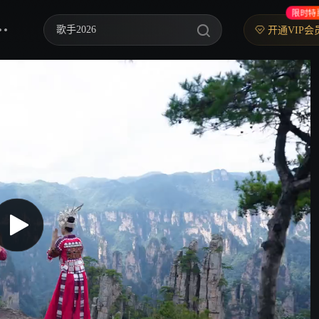
限时特
歌手2026
开通VIP会
乘风2026
中餐厅·南洋拾光季
快乐老家
忙忙碌碌寻宝藏2
妻子的浪漫旅行2026
我们的宿舍·归心季
克制升温
爸爸当家 第五季
你好，星期六