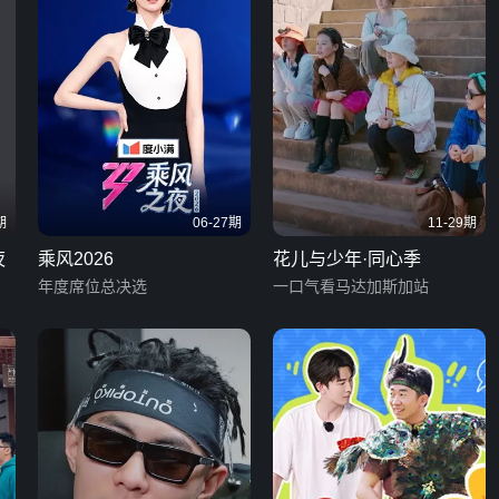
期
06-27期
11-29期
夜
乘风2026
花儿与少年·同心季
年度席位总决选
一口气看马达加斯加站