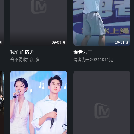
期
09-09期
10-11期
我们的宿舍
绳者为王
舍不得收官汇演
绳者为王20241011期