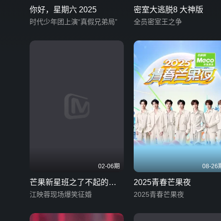
你好，星期六 2025
密室大逃脱8 大神版
时代少年团上演“真假兄弟局”
全员密室王之争
02-06期
08-26
芒果新星班之了不起的艺
2025青春芒果夜
能
江映蓉现场爆笑征婚
2025青春芒果夜