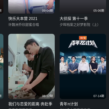
期
09-04期
05-06期
快乐大本营 2021
大侦探 第十一季
许魏洲乔欣甜蜜合唱
夕晖档案之好梦影院（上）
期
06-12期
07-14期
我们与恋爱的距离·奔赴季
青年π计划