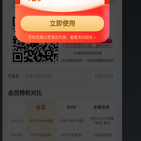
【新用户专享】前3个月每月9元，第4个月起22元/月，到期前自
动续费，可随时取消。
选集
每周六晚20:20 湖南卫视、芒果TV双平台独播
22
2026年
2025年
2024年
2023年
2022年
立即使用
¥
正片
衍生
宿舍
支持
扫码支付
实际优惠以登录后为准，查看活动规则
至少减1元
VIP
支付宝随机立减，最高88元
抢先逛：时代少年团开场舞
彩排
开通前请阅读并同意
1589.2万次播放
《会员服务协议》
《自动续费服务协议》
2026-07-03
正片
代金券
没有可用代金券
兑换代金券
时代少年团全员化身“小王
子”
1.9亿次播放
会员特权对比
2026-07-04
VIP
特别企划：时代少年团花式
猜词
1578.5万次播放
2026-07-04
VIP