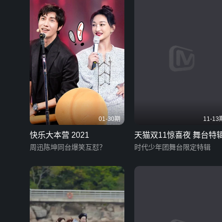
01-30期
11-13
快乐大本营 2021
天猫双11惊喜夜 舞台特
周迅陈坤同台爆笑互怼？
时代少年团舞台限定特辑