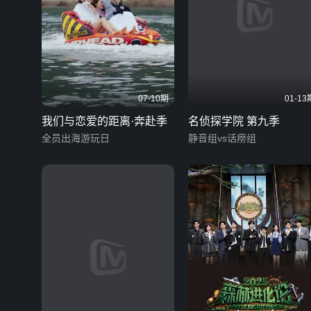
07-10期
01-13
我们与恋爱的距离·奔赴季
名侦探学院 第九季
全员出海游玩日
静音组vs话痨组