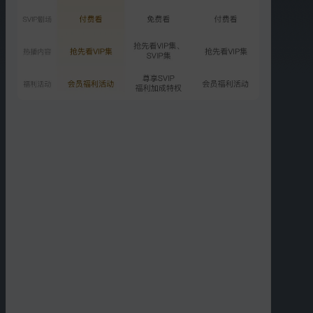
会员精选：时代少年团
《刺》
1079.1万次播放
2026-07-05
VIP
抢先逛：中餐厅小分店惊喜
空降
1608.4万次播放
2026-07-10
更多选集
精彩短片
更多
›
21:09
01:53
时代少年团庄园笑料不断
贺峻霖这把玩得就是心跳