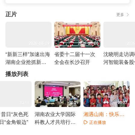
正片
更多
2026-08-09
2026-08-08
2026
“新新三样”加速出海
省委十二届十一次
沈晓明走访调
湖南企业抢抓新机
全会在长沙召开
河智能装备股
遇
限公司
正在播放
正在播放
正在播放
播放列表
02:11
00:29
00:27
昔日“灰色死
湖南农业大学国际
湘遇山南：快乐音
今日“金角银边”
科教人才共培行动
乐教室点亮雪域孩
正在播放
启动
童歌唱梦想
播放
正在播放