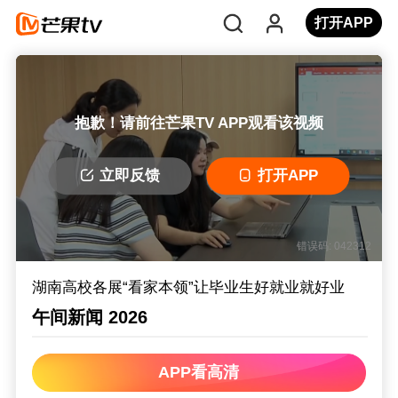
打开APP
抱歉！请前往芒果TV APP观看该视频
立即反馈
打开APP
错误码: 042312
湖南高校各展“看家本领”让毕业生好就业就好业
午间新闻 2026
APP看高清