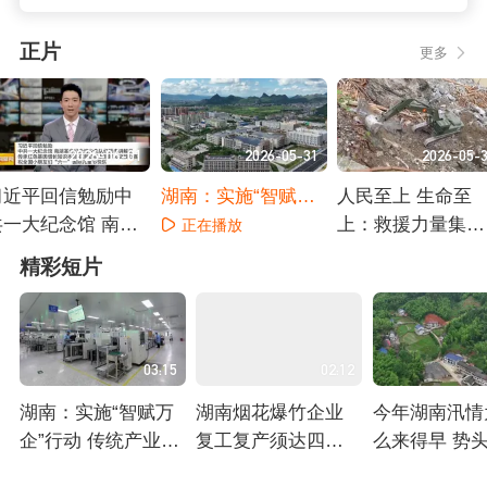
正片
更多
2026-06-01
2026-05-31
2026-05-
习近平回信勉励中
湖南：实施“智赋万
人民至上 生命至
共一大纪念馆 南湖
企”行动 传统产业提
上：救援力量集结
正在播放
革命纪念馆少先队
质增效
灾区 打赢防汛救
正在播放
正在播放
精彩短片
红领巾讲解员
攻坚战
03:15
02:12
湖南：实施“智赋万
湖南烟花爆竹企业
今年湖南汛情
企”行动 传统产业提
复工复产须达四个
么来得早 势头
质增效
条件：安全设施设
围广？
正在播放
正在播放
正在播放