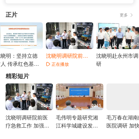
正片
更多
2026-06-04
2026-06-03
2026-06-
沈晓明：坚持立德
沈晓明调研院前医
沈晓明赴永州市调
树人 传承红色基因
疗急救工作
研
正在播放
培养全面发展的新
正在播放
正在播放
精彩短片
时代好少年
02:02
02:15
沈晓明调研院前医
毛伟明专题研究湘
毛万春在湖南
疗急救工作 加强资
江科学城建设发展
医院调研 加
源统筹 完善体制机
工作 汇聚资源强动
重症救治体系
正在播放
正在播放
正在播放