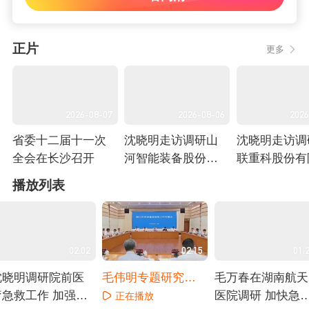
正片
更多
2026-08-07
2026-08-06
2026
省委十二届十一次
沈晓明走访调研山
沈晓明走访调
全会在长沙召开
河智能装备股份有
联重科股份有
限公司
司
正在播放
正在播放
正在播放
播放列表
02:02
02:15
01:
沈晓明调研院前医
毛伟明专题研究湘
毛万春在湖南航天
疗急救工作 加强资
江科学城建设发展
医院调研 加快急
正在播放