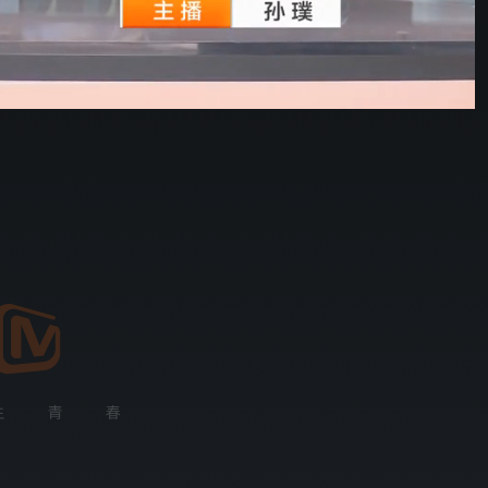
炽夏
28:52
576P
倍速