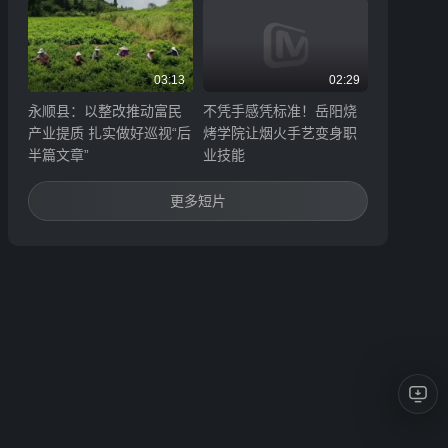
03:13
02:29
永顺县：以整改推动富民
不凭手感凭标准！岳阳烧
产业提质 扎实做好巡视“后
烤学院让烟火手艺变身职
半篇文章”
业技能
更多短片