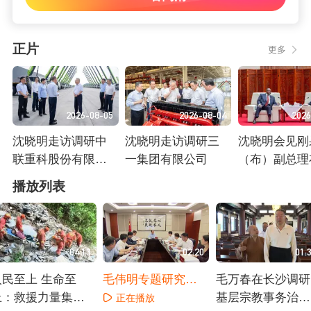
正片
更多
2026-08-05
2026-08-04
2026
沈晓明走访调研中
沈晓明走访调研三
沈晓明会见刚
联重科股份有限公
一集团有限公司
（布）副总理
司
一行
正在播放
正在播放
正在播放
播放列表
04:13
02:20
01:
人民至上 生命至
毛伟明专题研究仲
毛万春在长沙调研
上：救援力量集结
景文化园建设工作
基层宗教事务治理
正在播放