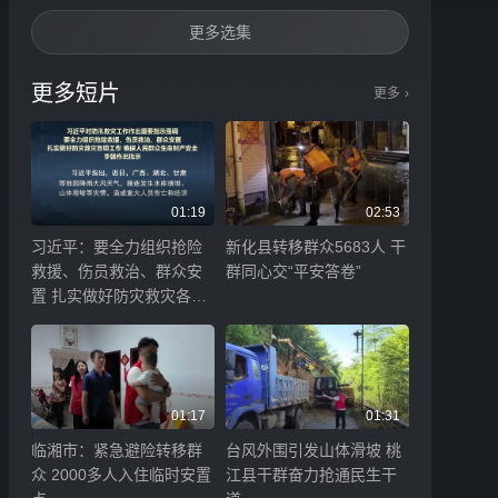
更多选集
更多短片
更多
›
01:19
02:53
习近平：要全力组织抢险
新化县转移群众5683人 干
救援、伤员救治、群众安
群同心交“平安答卷”
置 扎实做好防灾救灾各项
工作 确保人民群众生命财
产安全
01:17
01:31
临湘市：紧急避险转移群
台风外围引发山体滑坡 桃
众 2000多人入住临时安置
江县干群奋力抢通民生干