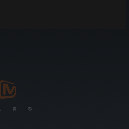
你好，星期六
00:01
自动
倍速