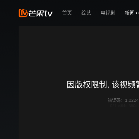
首页
综艺
电视剧
新闻
因版权限制, 该视
错误码
：
1.0224
027a494d-390c-