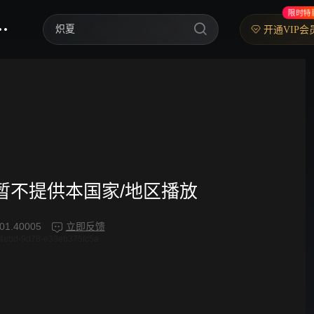
限时特
炽夏
开通VIP会
歌手2026
乘风2026
中餐厅·南洋拾光季
快乐老家
忙忙碌碌寻宝藏2
频暂不提供本国家/地区播放
妻子的浪漫旅行2026
01.40005
立即反馈
4ebd-9d78-e39eb375fc5a
我们的宿舍·归心季
克制升温
爸爸当家 第五季