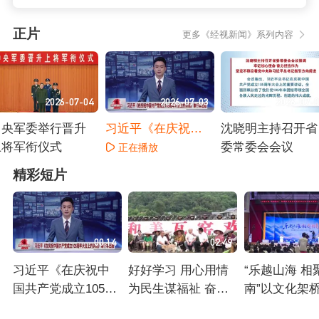
正片
更多《经视新闻》系列内容
2026-07-04
2026-07-03
2026-07-
中央军委举行晋升
习近平《在庆祝中
沈晓明主持召开省
上将军衔仪式
国共产党成立105周
委常委会会议
正在播放
年大会上的讲话》
正在播放
正在播放
精彩短片
单行本出版
00:14
02:49
习近平《在庆祝中
好好学习 用心用情
“乐越山海 相
国共产党成立105周
为民生谋福祉 奋力
南”以文化架
年大会上的讲话》
创造新的历史辉煌
青年逐梦三湘
正在播放
正在播放
正在播放