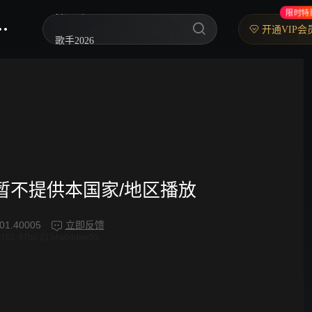
限时特
歌手2026
开通VIP会
你好，星期六
中餐厅·南洋拾光季
快乐老家
野狗骨头
忙忙碌碌寻宝藏2
频暂不提供本国家/地区播放
我们的宿舍·归心季
01.40005
立即反馈
4161-97bc-2134a6ddee00
爸爸当家 第五季
密室大逃脱 第八季