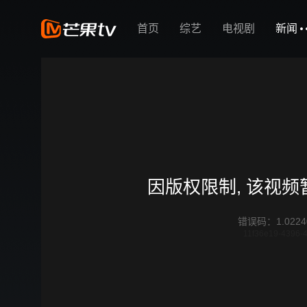
首页
综艺
电视剧
新闻
因版权限制, 该视
错误码
：
1.0224
11f36e19-4396-