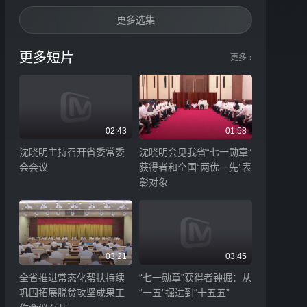
更多选集
更多短片
更多
›
02:43
01:58
沈晓明主持召开省委常委
沈晓明会见我省“七一勋章”
会会议
获得者和全国“两优一先”表
彰对象
03:21
03:45
全省推进常态化帮扶持续
“七一勋章”获得者钟掘：从
巩固拓展脱贫攻坚成果工
“一五”掘进到“十五五”