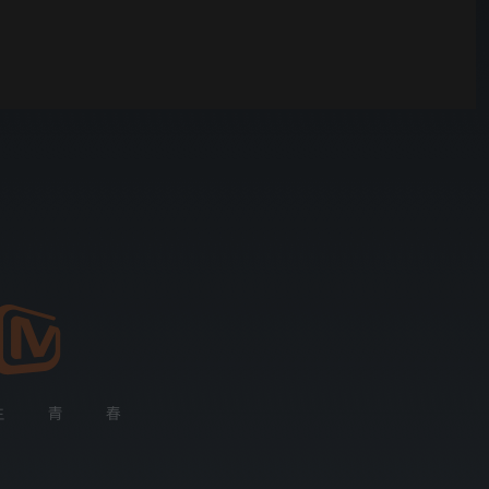
00:01
自动
倍速