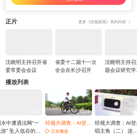
正片
更多《经视新闻》系列内容
2026-08-08
2026-08-07
2026
沈晓明主持召开省
省委十二届十一次
沈晓明主持召
委常委会会议
全会在长沙召开
题会议研究学
育查摆问题整
正在播放
正在播放
正在播放
播放列表
治工作
02:46
02:10
01:
泪水中遭遇法网“一
经视大调查：AI登场
经视大调查：AI登
轮游” 坠入低谷的郑
唱主角（一） 一个
唱主角（二） 连
正在播放