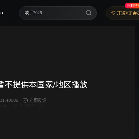
限时特
歌手2026
开通VIP会
乘风2026
中餐厅·南洋拾光季
快乐老家
忙忙碌碌寻宝藏2
妻子的浪漫旅行2026
频暂不提供本国家/地区播放
我们的宿舍·归心季
01.40005
立即反馈
4a8f-b2e7-b1b26750cd24
克制升温
爸爸当家 第五季
你好，星期六