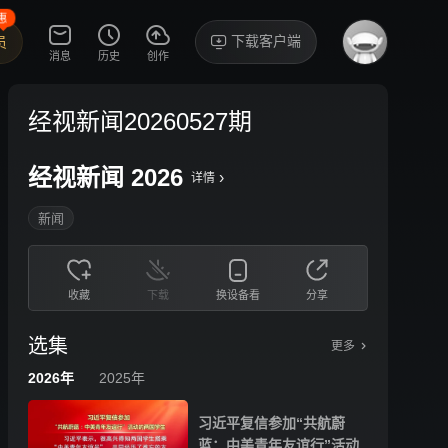
惠
下载客户端
员
消息
历史
创作
经视新闻20260527期
经视新闻 2026
›
详情
新闻
收藏
下载
换设备看
分享
选集
更多
2026年
2025年
习近平复信参加“共航蔚
蓝：中美青年友谊行”活动