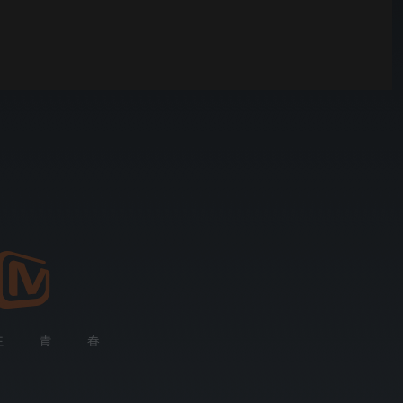
野狗骨头
00:01
自动
倍速