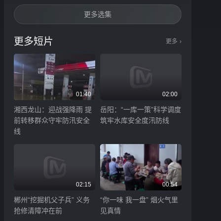
更多选集
更多短片
更多
›
01:40
02:00
湘西龙山：迎战强降雨 提
岳阳：“一库一策”科学调度
前转移群众守牢防汛安全
筑牢水库安全度汛防线
线
02:15
00:54
郴州“挖掘机父子兵” 义务
“你一味 我一盘” 烟火气里
抢修清障冲在前
见真情