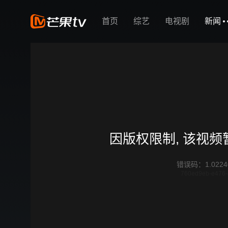
首页
综艺
电视剧
新闻
因版权限制, 该视
错误码
：
1.0224
760ed9eb-e476-