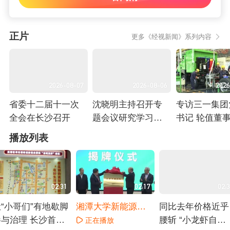
正片
更多《经视新闻》系列内容
2026-08-07
2026-08-06
2026
省委十二届十一次
沈晓明主持召开专
专访三一集团
全会在长沙召开
题会议研究学习教
书记 轮值董
育查摆问题整改整
文波：死磕新
正在播放
正在播放
正在播放
播放列表
治工作
产力 传统老
底逆袭
02:31
02:17
02:
“小哥们”有地歇脚
湘潭大学新能源研
同比去年价格近乎
参与治理 长沙首个
究院成立 让实验室
腰斩 “小龙虾自
正在播放