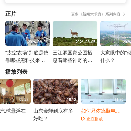
正片
更多《新闻大求真》系列内容
2026-08-06
2026-08-05
2026
“太空农场”到底是依
三江源国家公园栖
大家眼中的“储
靠哪些黑科技来解
息着哪些神奇的生
什么？
决植物生长难题
命？
正在播放
正在播放
正在播放
播放列表
的？
05:52
10:12
11:20
把气球悬浮在
山东金蝉到底有多
如何只依靠脑电波
？
好吃？
指挥无人机编队？
正在播放
播放
正在播放