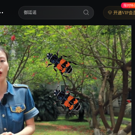
限时特
御廷谣
开通VIP会
歌手2026
你好，星期六
中餐厅·南洋拾光季
快乐老家
野狗骨头
忙忙碌碌寻宝藏2
我们的宿舍·归心季
爸爸当家 第五季