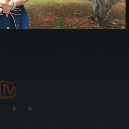
08:02
576P
倍速