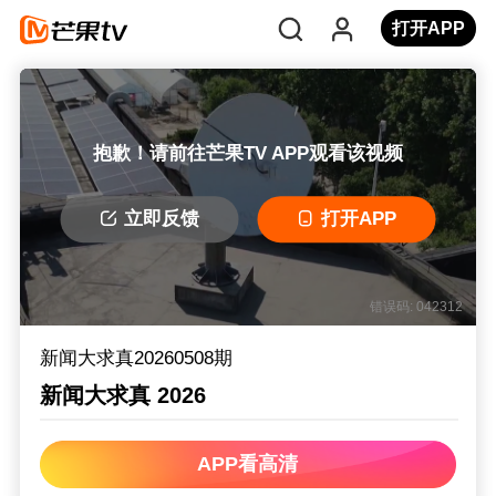
打开APP
抱歉！请前往芒果TV APP观看该视频
立即反馈
打开APP
错误码: 042312
新闻大求真20260508期
新闻大求真 2026
APP看高清