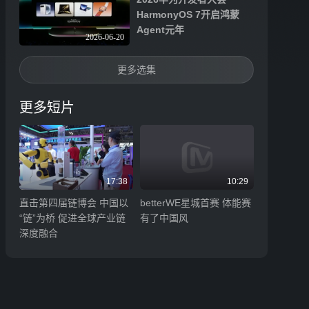
HarmonyOS 7开启鸿蒙
Agent元年
2026-06-20
更多选集
更多短片
17:38
10:29
直击第四届链博会 中国以
betterWE星城首赛 体能赛
“链”为桥 促进全球产业链
有了中国风
深度融合