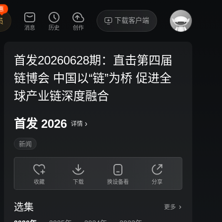
惠
下载客户端
员
消息
历史
创作
首发20260628期：直击第四届
链博会 中国以“链”为桥 促进全
球产业链深度融合
首发 2026
›
详情
新闻
收藏
下载
换设备看
分享
选集
更多