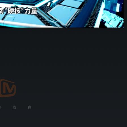
野狗骨头
28:53
576P
倍速