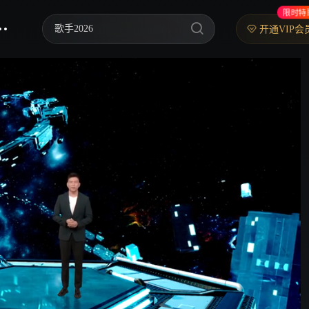
限时特
歌手2026
开通VIP会
乘风2026
中餐厅·南洋拾光季
快乐老家
忙忙碌碌寻宝藏2
妻子的浪漫旅行2026
我们的宿舍·归心季
克制升温
爸爸当家 第五季
你好，星期六