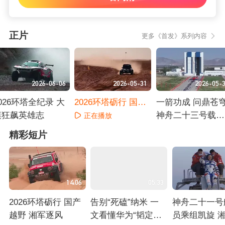
正片
更多《首发》系列内容
2026-06-06
2026-05-31
2026-05-
026环塔全纪录 大
2026环塔砺行 国产
一箭功成 问鼎苍
漠狂飙英雄志
越野 湘军逐风
神舟二十三号载人
正在播放
飞船发射全纪实
正在播放
正在播放
精彩短片
14:06
05:33
2026环塔砺行 国产
告别“死磕”纳米 一
神舟二十一号
越野 湘军逐风
文看懂华为“韬定
员乘组凯旋 