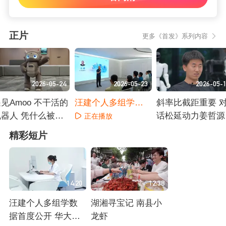
正片
更多《首发》系列内容
2026-05-24
2026-05-23
2026-05-
见Amoo 不干活的
汪建个人多组学数
斜率比截距重要 
机器人 凭什么被抢
据首度公开 华大打
话松延动力姜哲源
正在播放
着投
造主动健康新范式
正在播放
正在播放
精彩短片
14:20
12:38
汪建个人多组学数
湖湘寻宝记 南县小
据首度公开 华大打
龙虾