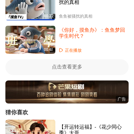
扰的真相
00:22
鱼鱼被骚扰的真相
《你好，摸鱼办》：鱼鱼梦回
学生时代？
00:41
正在播放
点击查看更多
广告
猜你喜欢
【开运转运福】-《花少同心
季》大哥