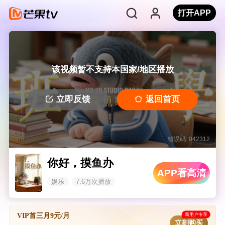
打开APP
该视频暂不支持本国家/地区播放
立即反馈
返回首页
错误码: 042312
你好，摸鱼办
APP看高清
娱乐
7.6万次播放
新用户专享
VIP首三月9元/月
立刻购买