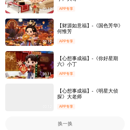
00:12
APP专享
【财源如意福】-《国色芳华》
何惟芳
00:12
APP专享
【心想事成福】-《你好星期
六》小丁
00:11
APP专享
【心想事成福】-《明星大侦
探》大老师
00:12
APP专享
换一换