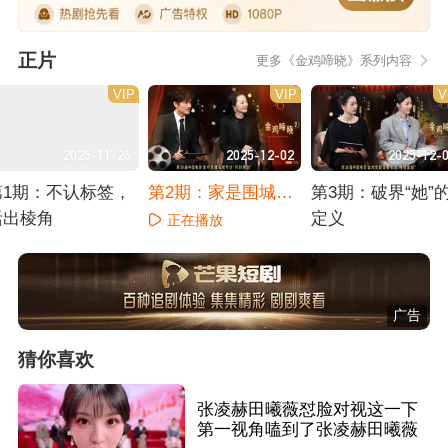
正片
更多《金鸡啼晓》系列内容
VIP
VIP
V
2025-11-26
2025-12-02
2025-12-
第1期：不认标签，
第2期：家是围城，
第3期：破界“她”
活出棱角
亦是港湾
定义
正在播放
正在播放
正在播放
广告
猜你喜欢
张凌赫田曦薇怼脸对视这一下
第一视角嗑到了张凌赫田曦薇