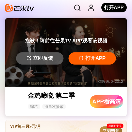
打开APP
抱歉！请前往芒果TV APP观看该视频
立即反馈
打开APP
错误码: 042312
金鸡啼晓 第二季
APP看高清
综艺
海量次播放
新用户专享
VIP首三月9元/月
立刻购买