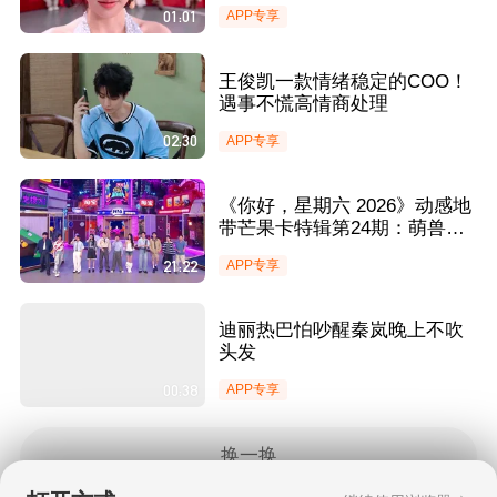
01:01
APP专享
王俊凯一款情绪稳定的COO！
遇事不慌高情商处理
02:30
APP专享
《你好，星期六 2026》动感地
带芒果卡特辑第24期：萌兽狂
奔互助追逐欢乐值爆表
21:22
APP专享
迪丽热巴怕吵醒秦岚晚上不吹
头发
00:38
APP专享
换一换