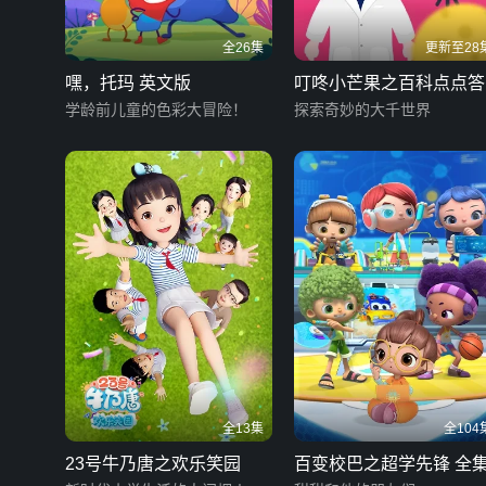
全26集
更新至28
嘿，托玛 英文版
叮咚小芒果之百科点点答
学龄前儿童的色彩大冒险！
探索奇妙的大千世界
全13集
全104
23号牛乃唐之欢乐笑园
百变校巴之超学先锋 全