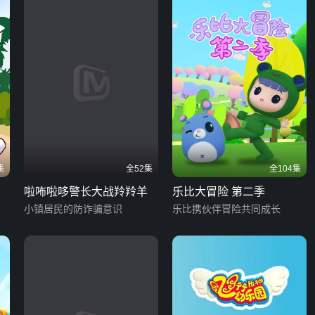
集
全52集
全104集
啦咘啦哆警长大战羚羚羊
乐比大冒险 第二季
小镇居民的防诈骗意识
乐比携伙伴冒险共同成长