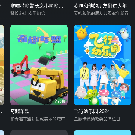
季
啦咘啦哆警长之小哆哆守
麦咭和他的朋友们过大年
护计划
警长带娃 欢乐加倍
麦咭和他的朋友共贺蛇年新春
集
全30集
子
奇趣车盟
飞行幼乐园 2024
和奇趣车盟建设成美丽的城市
金鹰卡通幼教类品牌栏目