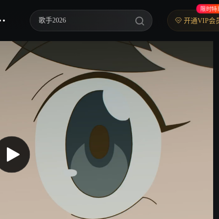
限时特
歌手2026
开通VIP会
你好，星期六
中餐厅·南洋拾光季
快乐老家
野狗骨头
忙忙碌碌寻宝藏2
我们的宿舍·归心季
爸爸当家 第五季
密室大逃脱 第八季