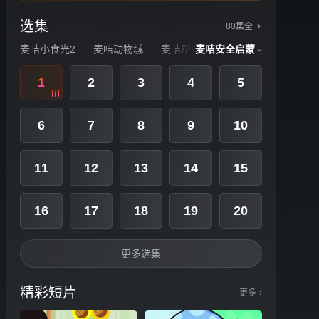
选集
80集全
麦咭小食光2
麦咭动物城
麦咭帮帮队
麦咭安全启蒙
麦咭安全启蒙
飞
1
2
3
4
5
6
7
8
9
10
11
12
13
14
15
16
17
18
19
20
更多选集
精彩短片
更多
›