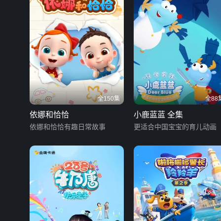
全150集
全88
依娜和恰恰
小鹿蓝蓝 全集
依娜和恰恰有趣日常故事
更适合中国宝宝的育儿动画