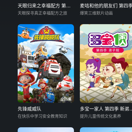
天眼归来之幸福配方 第二
麦咭和他的朋友们 第四
季
天眼探寻真正幸福配方之旅
爆笑三维默片动画
全25集
全26
先锋威威队
多宝一家人 第四季 新弟
在快乐中学习安全教育知识
规
提升儿童传统文化素养