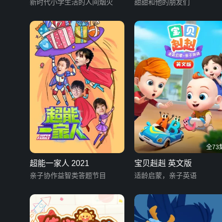
新时代小学生活的人间烟火
甜甜和他的朋友们
全73
超能一家人 2021
宝贝赳赳 英文版
亲子协作益智类答题节目
适龄启蒙，亲子英语