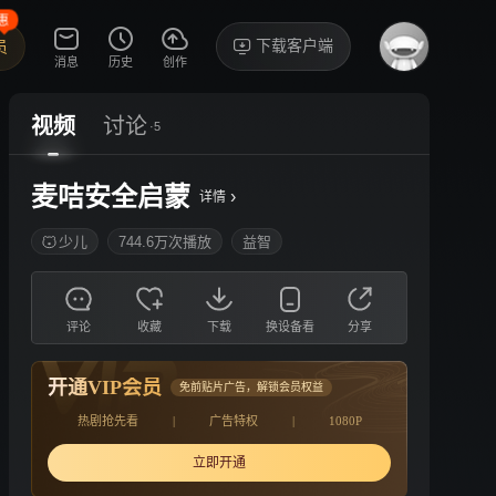
惠
下载客户端
员
消息
历史
创作
视频
讨论
·5
麦咭安全启蒙
›
详情
少儿
744.6万次播放
益智
评论
收藏
下载
换设备看
分享
开通VIP会员
免前贴片广告，解锁会员权益
热剧抢先看
|
广告特权
|
1080P
立即开通