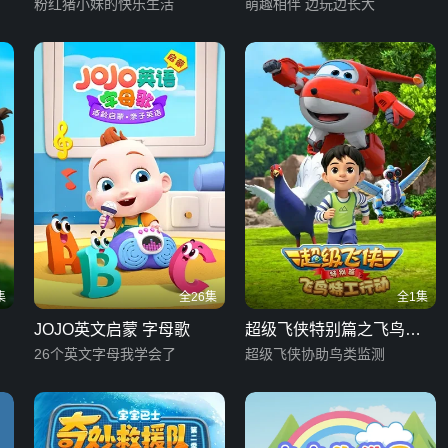
文版
粉红猪小妹的快乐生活
萌趣相伴 边玩边长大
集
全26集
全1集
JOJO英文启蒙 字母歌
超级飞侠特别篇之飞鸟特
26个英文字母我学会了
工行动
超级飞侠协助鸟类监测