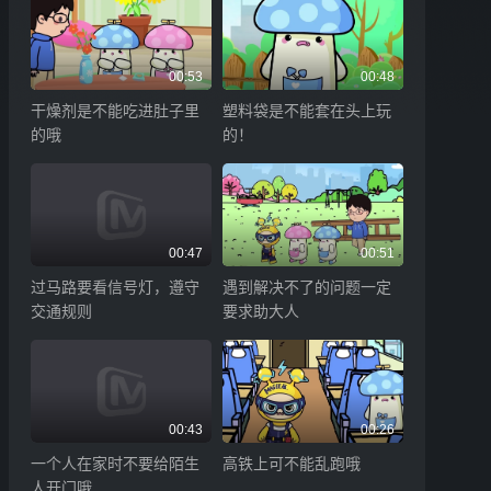
00:53
00:48
干燥剂是不能吃进肚子里
塑料袋是不能套在头上玩
的哦
的！
00:47
00:51
过马路要看信号灯，遵守
遇到解决不了的问题一定
交通规则
要求助大人
00:43
00:26
一个人在家时不要给陌生
高铁上可不能乱跑哦
人开门哦