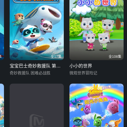
集
全17集
全108集
宝宝巴士奇妙救援队 第二
小小的世界
季
奇妙救援队 困难必战胜
微观世界冒险记