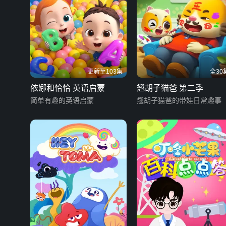
更新至103集
全30
依娜和恰恰 英语启蒙
翘胡子猫爸 第二季
简单有趣的英语启蒙
翘胡子猫爸的带娃日常趣事