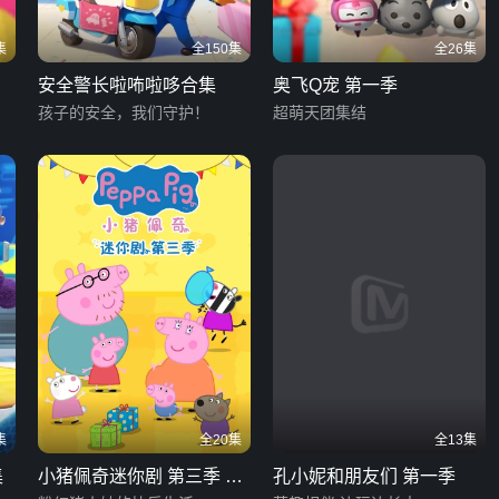
集
全150集
全26集
安全警长啦咘啦哆合集
奥飞Q宠 第一季
孩子的安全，我们守护！
超萌天团集结
集
全20集
全13集
集
小猪佩奇迷你剧 第三季 英
孔小妮和朋友们 第一季