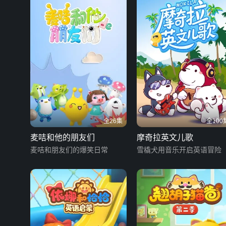
全26集
全100
麦咭和他的朋友们
摩奇拉英文儿歌
麦咭和朋友们的爆笑日常
雪橇犬用音乐开启英语冒险