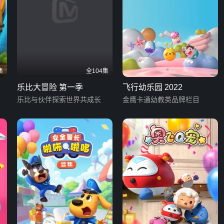
集
全104集
乐比大冒险 第一季
飞行幼乐园 2022
乐比与伙伴探索世界共成长
金鹰卡通幼教类品牌栏目