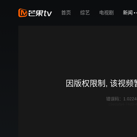
首页
综艺
电视剧
新闻
因版权限制, 该视
错误码
：
1.0224
c9edafa4-74d9-