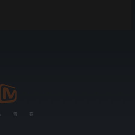
你好，星期六
00:01
自动
倍速