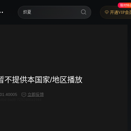
限时特
炽夏
开通VIP会
歌手2026
乘风2026
中餐厅·南洋拾光季
快乐老家
忙忙碌碌寻宝藏2
频暂不提供本国家/地区播放
妻子的浪漫旅行2026
01.40005
立即反馈
4dbd-8ad8-7292466a1944
我们的宿舍·归心季
克制升温
爸爸当家 第五季