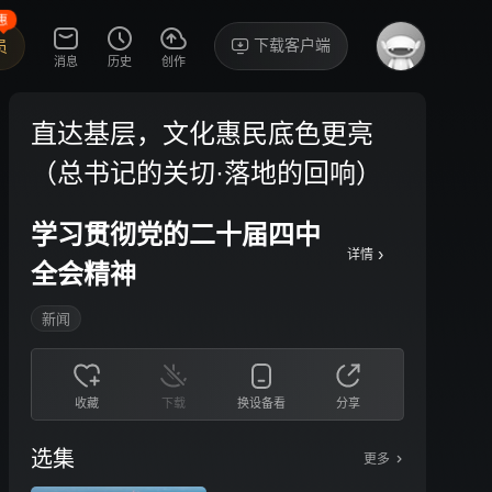
惠
下载客户端
员
消息
历史
创作
直达基层，文化惠民底色更亮
（总书记的关切·落地的回响）
学习贯彻党的二十届四中
›
详情
全会精神
新闻
收藏
下载
换设备看
分享
选集
更多