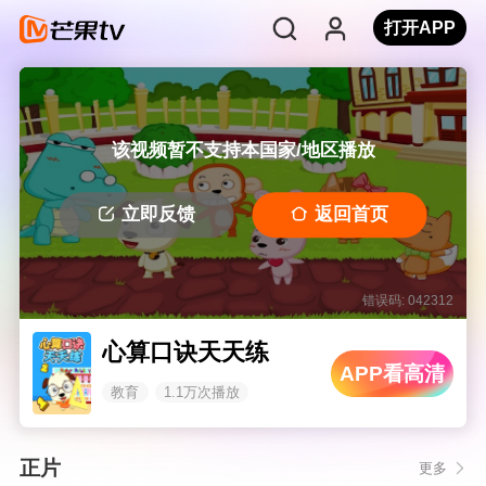
打开APP
该视频暂不支持本国家/地区播放
立即反馈
返回首页
错误码: 042312
心算口诀天天练
APP看高清
教育
1.1万次播放
正片
更多