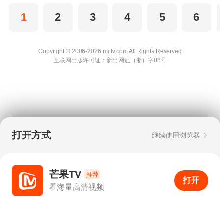
1
2
3
4
5
6
Copyright © 2006-2026 mgtv.com All Rights
Reserved
互联网出版许可证：新出网证（湘）字08号
打开方式
继续使用浏览器
芒果TV
推荐
打开
APP
0
看海量高清视频
打开APP
超清画质
评论
下载
分享