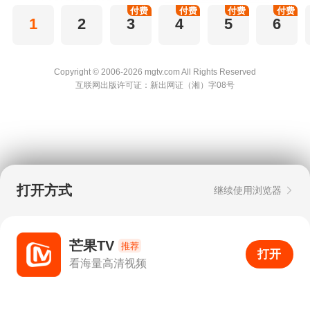
付费
付费
付费
付费
1
2
3
4
5
6
Copyright © 2006-2026 mgtv.com All Rights
Reserved
互联网出版许可证：新出网证（湘）字08号
打开方式
继续使用浏览器
芒果TV
推荐
打开
APP
1
看海量高清视频
打开APP
超清画质
评论
下载
分享