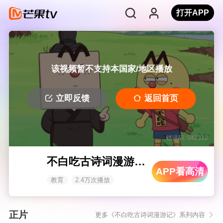
打开APP
该视频暂不支持本国家/地区播放
立即反馈
返回首页
错误码: 042312
不白吃古诗词漫游记 第二季
APP看高清
教育
2.4万次播放
正片
更多《不白吃古诗词漫游记》系列内容