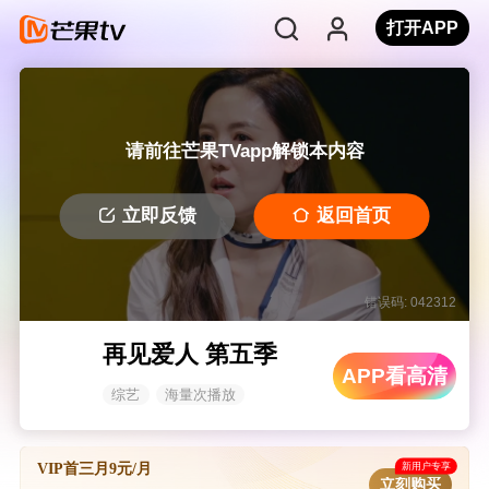
打开APP
请前往芒果TVapp解锁本内容
立即反馈
返回首页
错误码: 042312
再见爱人 第五季
APP看高清
综艺
海量次播放
新用户专享
VIP首三月9元/月
立刻购买