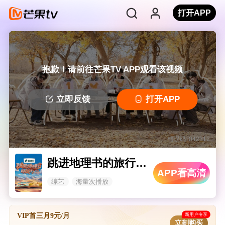
打开APP
抱歉！请前往芒果TV APP观看该视频
立即反馈
打开APP
错误码: 042312
跳进地理书的旅行2025·甘肃篇
APP看高清
综艺
海量次播放
新用户专享
VIP首三月9元/月
立刻购买