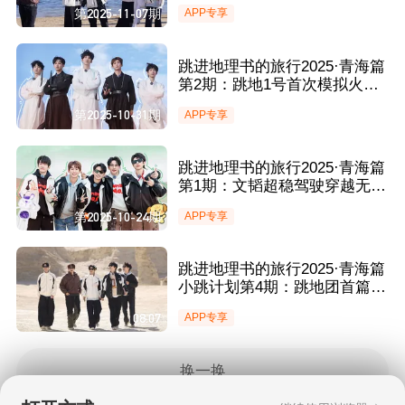
划 收官晚宴爆改何运晨生日惊
第2025-11-07期
APP专享
喜现场
跳进地理书的旅行2025·青海篇
第2期：跳地1号首次模拟火箭
发射成功 古装大片“武”力爆棚
第2025-10-31期
APP专享
跳进地理书的旅行2025·青海篇
第1期：文韬超稳驾驶穿越无人
区 全员共迎首场初雪好浪漫
第2025-10-24期
APP专享
跳进地理书的旅行2025·青海篇
小跳计划第4期：跳地团首篇科
考日志圆满完成 小结汇报上演
08:07
APP专享
极度拉扯？
换一换