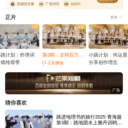
正片
更多
VIP
VIP
V
2025-11-21
2025-11-28
2025-11-
小跳计划：炸弹词
第3期：文韬百万文
小跳计划：何运晨
游戏纯母带
案上高度
分享创作理念
正在播放
正在播放
正在播放
广告
猜你喜欢
跳进地理书的旅行2025·青海篇
第3期：跳地团水上雅丹训鸥计