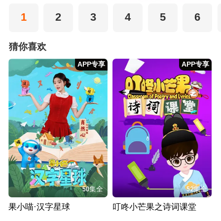
1
2
3
4
5
6
猜你喜欢
APP专享
APP专享
50集全
52集全
果小喵·汉字星球
叮咚小芒果之诗词课堂