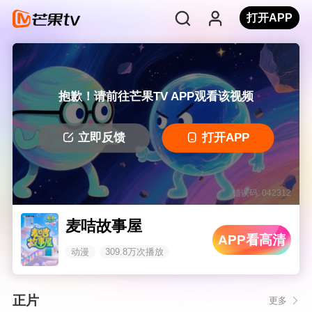
打开APP
抱歉！请前往芒果TV APP观看该视频
立即反馈
打开APP
错误码: 042312
麦咭故事屋
APP看高清
动漫
309.8万次播放
正片
更多