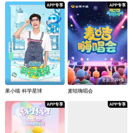
APP专享
APP专享
50集全
更新至209集
果小喵·科学星球
麦咭嗨唱会
APP专享
APP专享