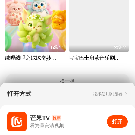
12集全
55集全
绒哩绒哩之绒绒奇妙工坊
宝宝巴士启蒙音乐剧之认知大全
换一换
打开方式
继续使用浏览器
Copyright © 2006-2026 mgtv.com All Rights
Reserved
互联网出版许可证：新出网证（湘）字08号
芒果TV
推荐
打开
APP
1
看海量高清视频
打开APP
超清画质
评论
下载
分享