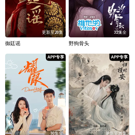
更新至20集
32集全
御廷谣
野狗骨头
APP专享
APP专享
30集全
更新至20集