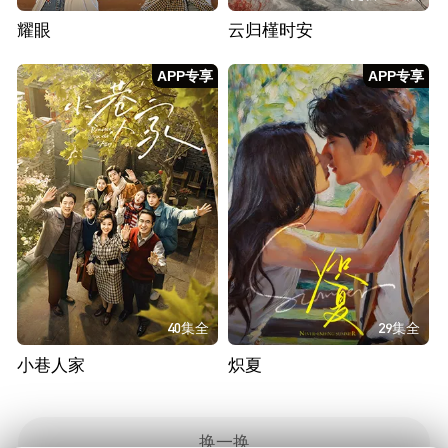
耀眼
云归槿时安
APP专享
APP专享
40集全
29集全
小巷人家
炽夏
换一换