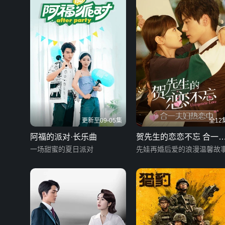
更新至09-05集
全12
阿福的派对·长乐曲
贺先生的恋恋不忘 合一
一场甜蜜的夏日派对
妇热恋中
先娃再婚后爱的浪漫温馨故