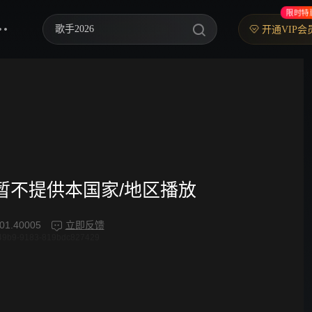
限时特
歌手2026
开通VIP会
乘风2026
中餐厅·南洋拾光季
快乐老家
忙忙碌碌寻宝藏2
妻子的浪漫旅行2026
频暂不提供本国家/地区播放
我们的宿舍·归心季
01.40005
立即反馈
49b9-9183-819bdc827429
克制升温
爸爸当家 第五季
你好，星期六