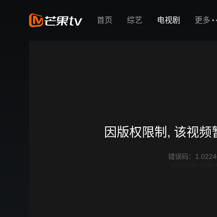
首页
综艺
电视剧
更多
因版权限制, 该视
错误码
：
1.0224
a0c7136a-1a5d-