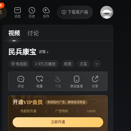
惠
下载客户端
员
消息
历史
创作
视频
讨论
民兵康宝
›
详情
电视剧
2.9万次播放
周璞
王笛
评论
收藏
下载
换设备看
分享
开通VIP会员
免前贴片广告，解锁会员权益
热剧抢先看
|
广告特权
|
1080P
立即开通