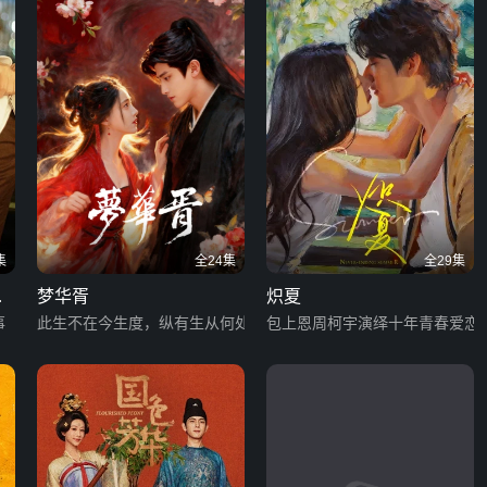
集
全24集
全29集
夫
梦华胥
炽夏
事
此生不在今生度，纵有生从何处生
包上恩周柯宇演绎十年青春爱恋