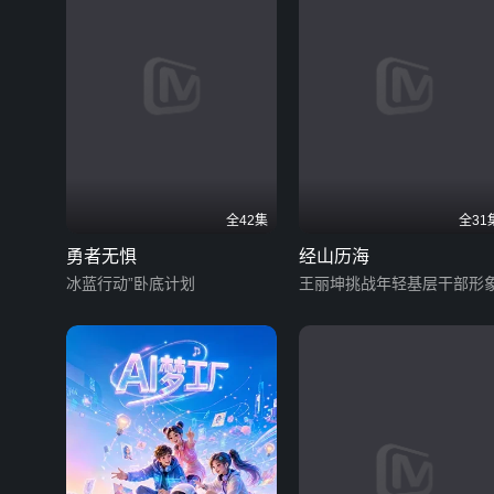
全42集
全31
勇者无惧
经山历海
冰蓝行动”卧底计划
王丽坤挑战年轻基层干部形