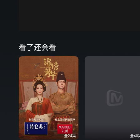
00:00
弹
看了还会看
全24集
全40