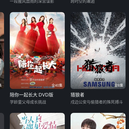
一段腥风血雨的深宫谍影
跨时空的邂逅
集
全40集
全8集
陪你一起长大 DVD版
猎狼者
学龄童父母成长挑战
戍边公安与偷猎者的殊死搏斗