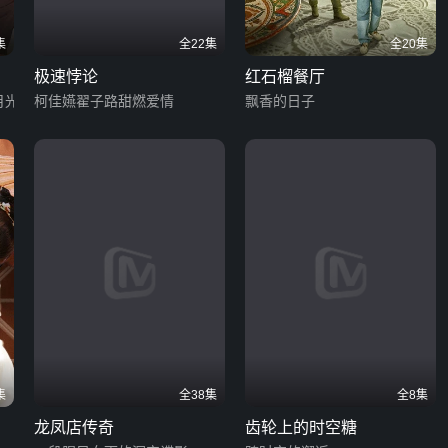
集
全22集
全20集
极速悖论
红石榴餐厅
月光
柯佳嬿翟子路甜燃爱情
飘香的日子
集
全38集
全8集
龙凤店传奇
齿轮上的时空糖