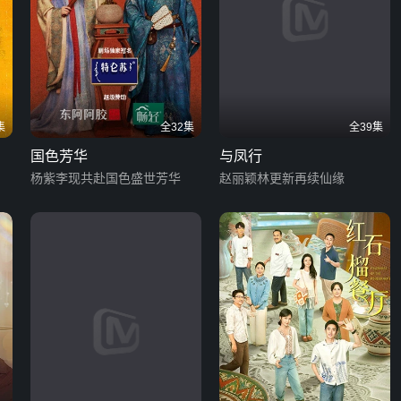
集
全32集
全39集
国色芳华
与凤行
杨紫李现共赴国色盛世芳华
赵丽颖林更新再续仙缘