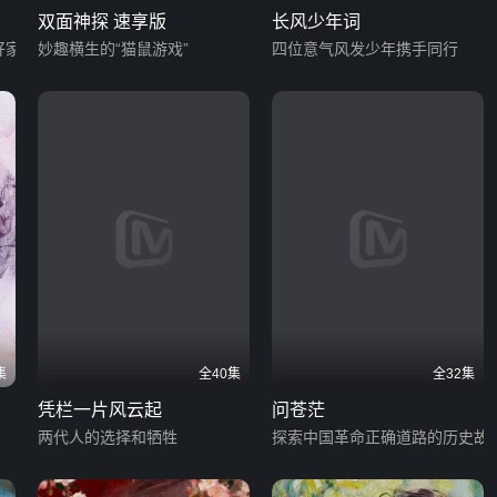
双面神探 速享版
长风少年词
好家
妙趣横生的“猫鼠游戏”
四位意气风发少年携手同行
集
全40集
全32集
凭栏一片风云起
问苍茫
两代人的选择和牺牲
探索中国革命正确道路的历史故