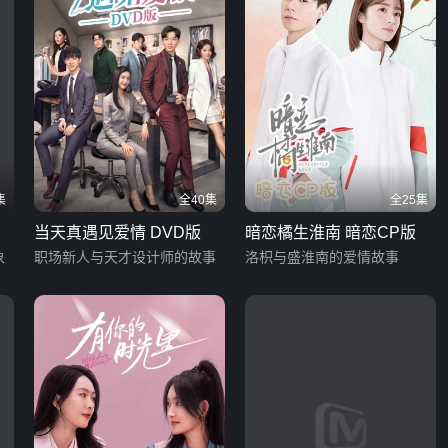
集
全40集
全25集
当天真遇见爱情 DVD版
暗恋橘生淮南 暗恋CP版
象
职场新人与天才设计师的故事
洛枳与盛淮南的爱情故事