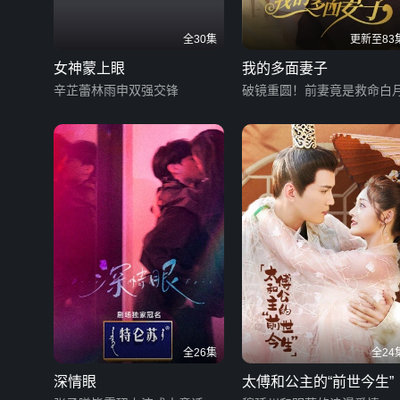
全30集
更新至83
女神蒙上眼
我的多面妻子
辛芷蕾林雨申双强交锋
破镜重圆！前妻竟是救命白
全26集
全24
深情眼
太傅和公主的“前世今生”