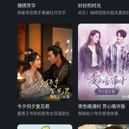
锦绣芳华
好好的时光
杨紫李现携手重耀牡丹芳华
欢乐！梅婷田雨半路夫妻拼
更新至100集
全8
今夕何夕复见君
夜色暗涌时 芳心暗许版
腹黑王爷和机智贵女双强复仇
御姐和少年的爱情故事