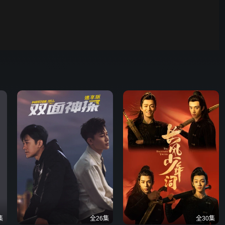
野狗骨头
00:01
自动
倍速
发射
集
全26集
全30集