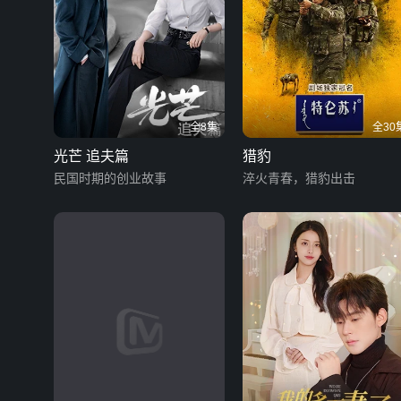
全8集
全30
光芒 追夫篇
猎豹
民国时期的创业故事
淬火青春，猎豹出击