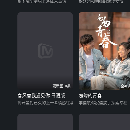
张予曦毕雯珺上演成人童话
穆廷州和明薇的浪漫爱情
更新至10集
全40
春风替我遇见你 日语版
匆匆的青春
揭开尘封已久的上一辈情感往事
李佳航邓家佳携手探索幸福