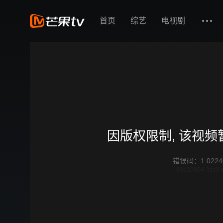
首页
综艺
电视剧
因版权限制, 该视
错误码
：
1.0224
80b39864-3cc9-