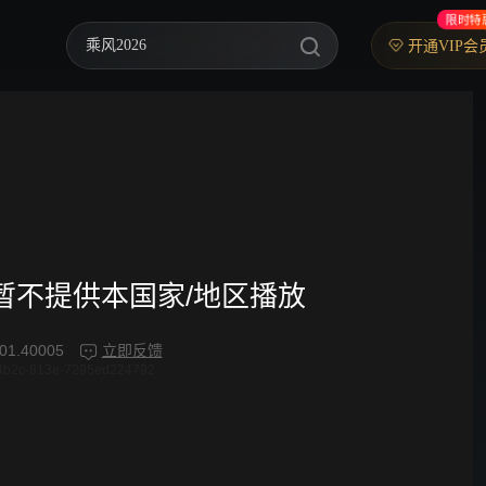
限时特
乘风2026
开通VIP会
中餐厅·南洋拾光季
快乐老家
忙忙碌碌寻宝藏2
妻子的浪漫旅行2026
我们的宿舍·归心季
频暂不提供本国家/地区播放
克制升温
01.40005
立即反馈
4b2c-813e-7295ed224792
爸爸当家 第五季
你好，星期六
野狗骨头