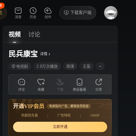
惠
下载客户端
员
消息
历史
创作
视频
讨论
民兵康宝
›
详情
电视剧
2.9万次播放
周璞
王笛
评论
收藏
下载
换设备看
分享
开通VIP会员
免前贴片广告，解锁会员权益
热剧抢先看
|
广告特权
|
1080P
立即开通