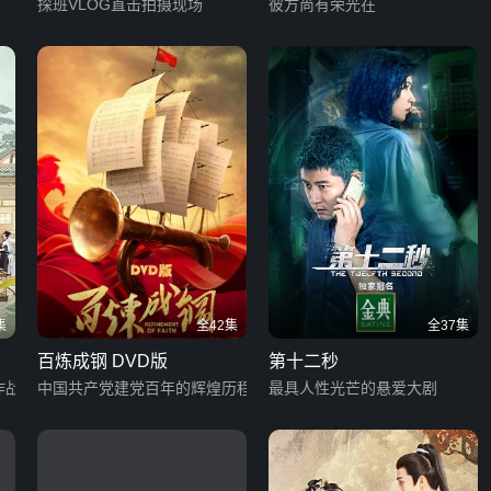
探班VLOG直击拍摄现场
彼方尚有荣光在
集
全42集
全37集
百炼成钢 DVD版
第十二秒
作战
中国共产党建党百年的辉煌历程
最具人性光芒的悬爱大剧