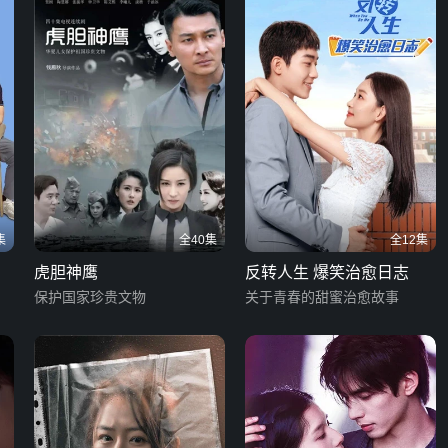
集
全40集
全12集
虎胆神鹰
反转人生 爆笑治愈日志
保护国家珍贵文物
关于青春的甜蜜治愈故事