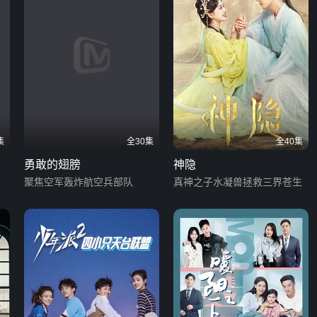
集
全30集
全40集
勇敢的翅膀
神隐
聚焦空军轰炸航空兵部队
真神之子水凝兽拯救三界苍生