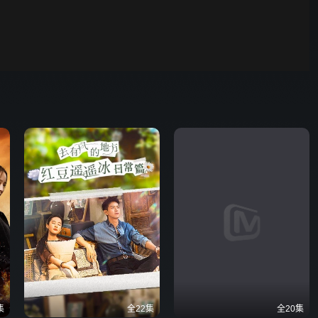
炽夏
00:01
自动
倍速
发射
集
全22集
全20集