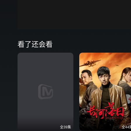
00:00
弹
看了还会看
全39集
全44