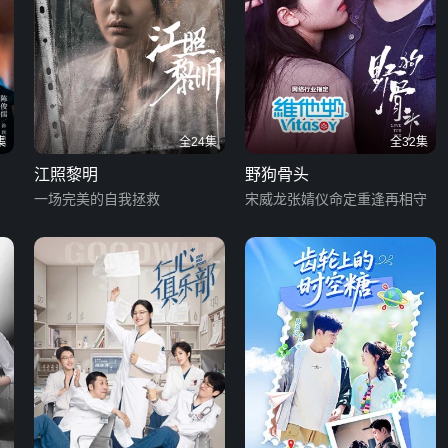
集
全24集
全32集
江照黎明
野狗骨头
一场完美的自我拯救
宋威龙张婧仪命定重逢再相守