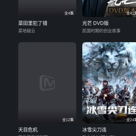
全4集
全41
菜田里犯了错
光芒 DVD版
菜地疑云
民国时期的创业故事
全12集
全24
天目危机
冰雪尖刀连