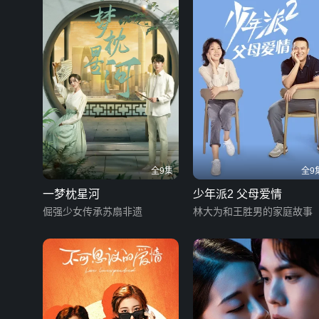
全9集
全9
一梦枕星河
少年派2 父母爱情
倔强少女传承苏扇非遗
林大为和王胜男的家庭故事