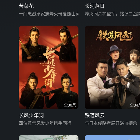
苦菜花
长河落日
一门忠烈承家志烽火母爱照山河
烽火同舟护盟军，铭记二战
全30集
全34
长风少年词
铁道风云
四位意气风发少年携手同行
与日本侵略者展开浴血搏杀