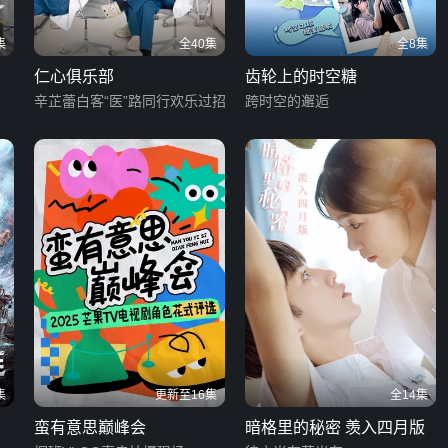
集
全40集
全8集
仁心俱乐部
齿轮上的时空糖
辛芷蕾白客“医”路同行欢乐过招
跨时空的邂逅
集
更新至16集
全14集
蛮有意思巅峰会
暗格里的秘密 羡入四月版