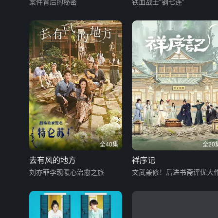
案件背后的秘密
铁血战士“钢七连”
全40集
全20
去有风的地方
祥序记
刘亦菲李现暖心治愈之旅
文武兼修！后进书斋评优大