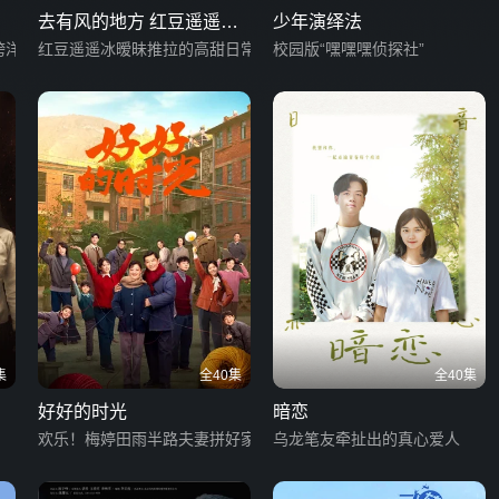
去有风的地方 红豆遥遥冰
少年演绎法
跨洋情义
日常篇
红豆遥遥冰暧昧推拉的高甜日常
校园版“嘿嘿嘿侦探社”
集
全40集
全40集
好好的时光
暗恋
欢乐！梅婷田雨半路夫妻拼好家
乌龙笔友牵扯出的真心爱人