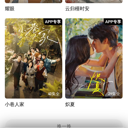
耀眼
云归槿时安
APP专享
APP专享
40集全
29集全
小巷人家
炽夏
换一换