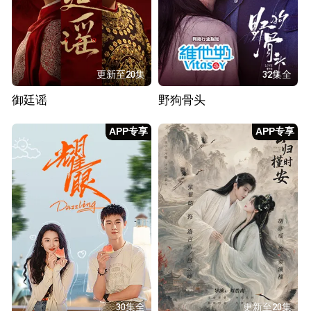
更新至20集
32集全
御廷谣
野狗骨头
APP专享
APP专享
30集全
更新至20集