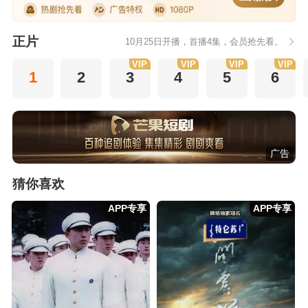
正片
10月25日开播，首播4集，会员抢先看。
VIP
VIP
VIP
VIP
1
2
3
4
5
6
广告
猜你喜欢
APP专享
APP专享