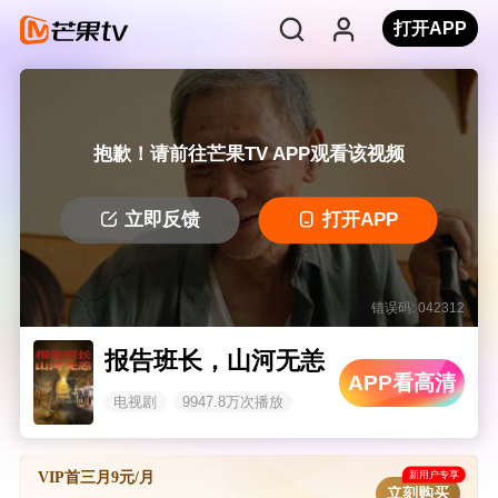
打开APP
抱歉！请前往芒果TV APP观看该视频
立即反馈
打开APP
错误码: 042312
报告班长，山河无恙
APP看高清
电视剧
9947.8万次播放
新用户专享
VIP首三月9元/月
立刻购买