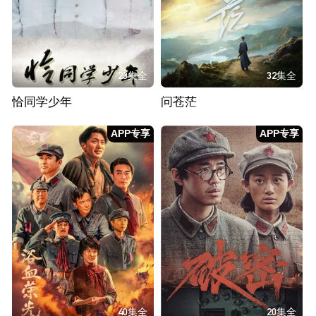
23集全
32集全
恰同学少年
问苍茫
APP专享
APP专享
40集全
20集全