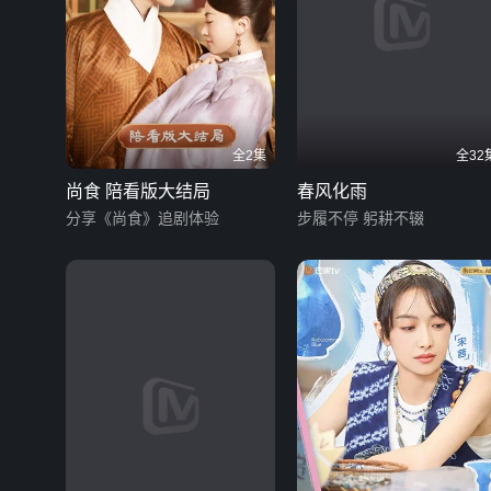
全2集
全32
尚食 陪看版大结局
春风化雨
分享《尚食》追剧体验
步履不停 躬耕不辍