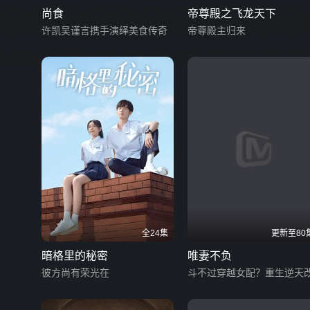
尚食
帝尊殿之飞龙天下
许凯吴谨言携手演绎美食传奇
帝尊殿主归来
全24集
更新至80
暗格里的秘密
唯妻不负
彼方尚有荣光在
斗不过穿越女配？重生逆天