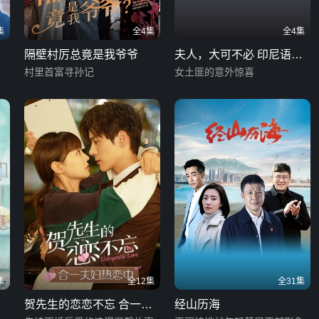
集
全4集
全4集
隔壁村厉总竟是我爷爷
夫人，大可不必 印尼语字
村里首富寻孙记
幕版
女土匪的意外惊喜
集
全12集
全31集
贺先生的恋恋不忘 合一夫
经山历海