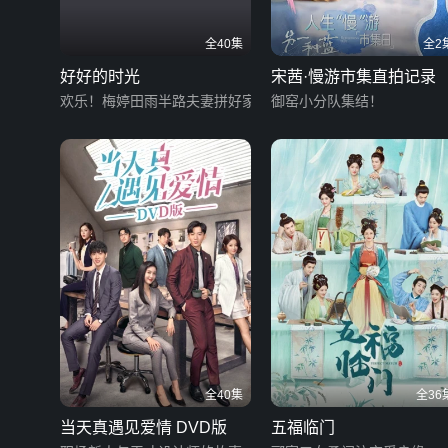
全40集
全2
好好的时光
宋茜·慢游市集直拍记录
欢乐！梅婷田雨半路夫妻拼好家
御窑小分队集结！
全40集
全36
当天真遇见爱情 DVD版
五福临门