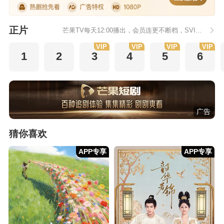
正片
芒果TV每天12:00播出，会员连更不断档，SVIP每日抢先看1集
VIP
VIP
VIP
VIP
1
2
3
4
5
6
广告
猜你喜欢
APP专享
APP专享