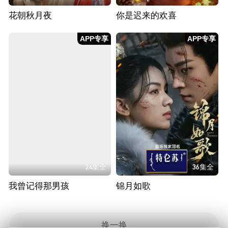
花朝秋月夜
你是迟来的欢喜
APP专享
APP专享
24集全
36集全
我曾记得那男孩
锦月如歌
换一换