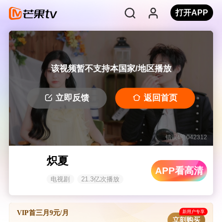
打开APP
该视频暂不支持本国家/地区播放
立即反馈
返回首页
错误码: 042312
炽夏
APP看高清
电视剧
21.3亿次播放
新用户专享
VIP首三月9元/月
立刻购买