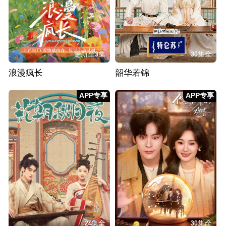
更新至3集
30集全
浪漫疯长
韶华若锦
APP专享
APP专享
24集全
30集全