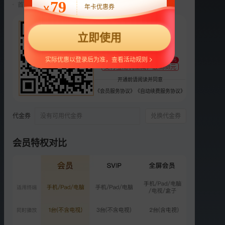
79
首两月仅18元/月，第三月起自动续费22元/月，可随时取消。
年卡优惠券
￥
选集
更多
22
正片
衍生
立即使用
¥
支持
扫码支付
实际优惠以登录后为准，查看活动规则
至少减1元
2025青春芒果夜
支付宝随机立减，最高88元
9944.5万次播放
开通前请阅读并同意
2025-08-26
《会员服务协议》
《自动续费服务协议》
精彩短片
更多
›
代金券
没有可用代金券
兑换代金券
会员特权对比
01:00
01:00
时代少年团《全世界我最
时代少年团《I Like U
美》
Like》