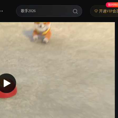
限时特
歌手2026
开通VIP会
你好，星期六
中餐厅·南洋拾光季
快乐老家
野狗骨头
忙忙碌碌寻宝藏2
我们的宿舍·归心季
爸爸当家 第五季
密室大逃脱 第八季