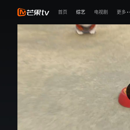
首页
综艺
电视剧
更多