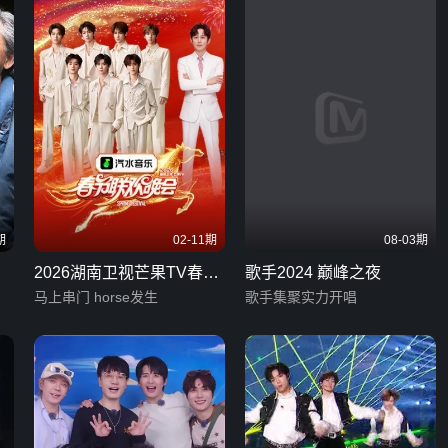
期
02-11期
08-03期
2026湖南卫视芒果TV春节
歌手2024 巅峰之夜
联欢晚会
马上串门 horse发生
歌手集聚实力开唱