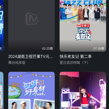
期
02-25期
07-26期
2024湖南卫视芒果TV元宵
快乐老友记 第二季
喜乐会
舞台纯享版
夏日清凉特辑（下）