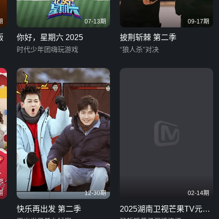
期
07-13期
09-17期
版
你好，星期六 2025
披荆斩棘 第二季
时代少年团嗨玩游戏
“狼人杀”对决
期
12-30期
02-14期
快乐再出发 第二季
2025湖南卫视芒果TV元宵