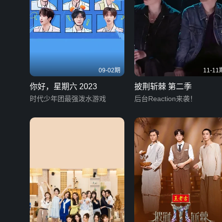
09-02期
11-11
你好，星期六 2023
披荆斩棘 第二季
时代少年团最强泼水游戏
后台Reaction来袭！