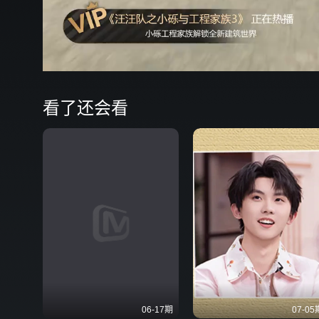
看了还会看
06-17期
07-05