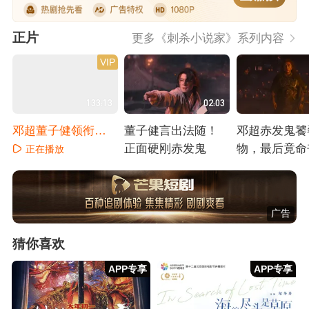
正片
更多《刺杀小说家》系列内容
VIP
133:13
02:03
邓超董子健领衔双
董子健言出法随！
邓超赤发鬼饕
世界热血开战
正面硬刚赤发鬼
物，最后竟命
正在播放
己之手
正在播放
正在播放
广告
猜你喜欢
APP专享
APP专享