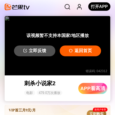
打开APP
该视频暂不支持本国家/地区播放
立即反馈
返回首页
错误码: 042312
刺杀小说家2
APP看高清
电影
479.0万次播放
新用户专享
VIP首三月9元/月
立刻购买