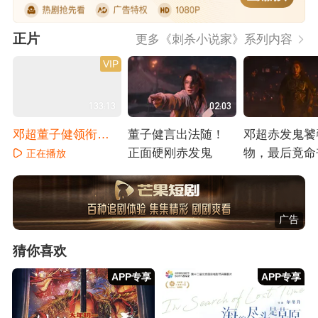
正片
更多《刺杀小说家》系列内容
VIP
133:13
02:03
邓超董子健领衔双
董子健言出法随！
邓超赤发鬼饕
世界热血开战
正面硬刚赤发鬼
物，最后竟命
正在播放
己之手
正在播放
正在播放
广告
猜你喜欢
APP专享
APP专享