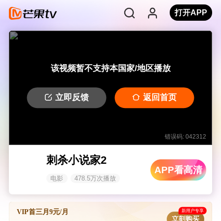
打开APP
该视频暂不支持本国家/地区播放
立即反馈
返回首页
错误码: 042312
刺杀小说家2
APP看高清
电影
478.5万次播放
新用户专享
VIP首三月9元/月
立刻购买