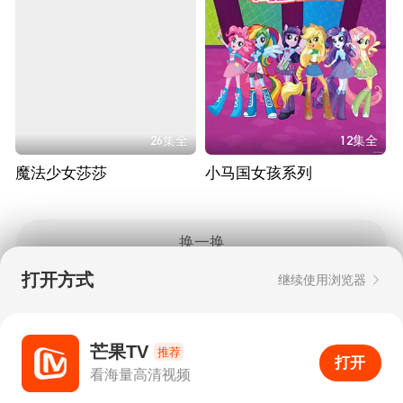
26集全
12集全
魔法少女莎莎
小马国女孩系列
换一换
打开方式
继续使用浏览器
Copyright © 2006-2026 mgtv.com All Rights
Reserved
互联网出版许可证：新出网证（湘）字08号
芒果TV
推荐
打开
APP
0
看海量高清视频
打开APP
超清画质
评论
下载
分享