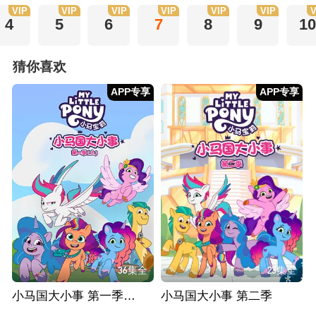
VIP
VIP
VIP
VIP
VIP
VIP
V
4
5
6
7
8
9
10
猜你喜欢
APP专享
APP专享
36集全
23集全
小马国大小事 第一季（上）
小马国大小事 第二季