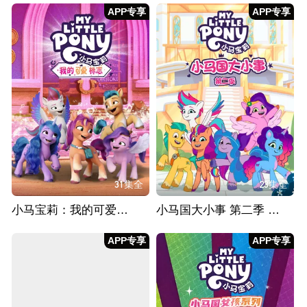
APP专享
APP专享
31集全
23集全
小马宝莉：我的可爱标志
小马国大小事 第二季 英文版
APP专享
APP专享