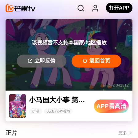
打开APP
该视频暂不支持本国家/地区播放
立即反馈
返回首页
错误码: 042312
小马国大小事 第一季（下）
APP看高清
动漫
85.8万次播放
正片
更多