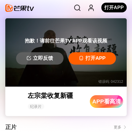
打开APP
抱歉！请前往芒果TV APP观看该视频
立即反馈
打开APP
错误码: 042312
左宗棠收复新疆
APP看高清
纪录片
正片
更多