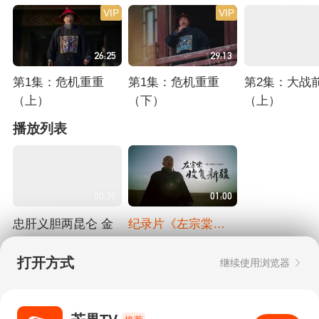
VIP
VIP
26:25
29:13
第1集：危机重重
第1集：危机重重
第2集：大战
（上）
（下）
（上）
正在播放
正在播放
正在播放
播放列表
00:30
01:00
忠肝义胆两昆仑 金
纪录片《左宗棠收
瓯永固左公功 纪录
复新疆》定档8月4
正在播放
片《左宗棠收复新
日 看百万平方公里
打开方式
正在播放
继续使用浏览器
疆》定档8月4日
国土重归中华版图
Copyright © 2006-2026 mgtv.com All Rights
Reserved
互联网出版许可证：新出网证（湘）字08号