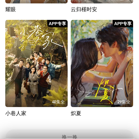
耀眼
云归槿时安
APP专享
APP专享
40集全
29集全
小巷人家
炽夏
换一换