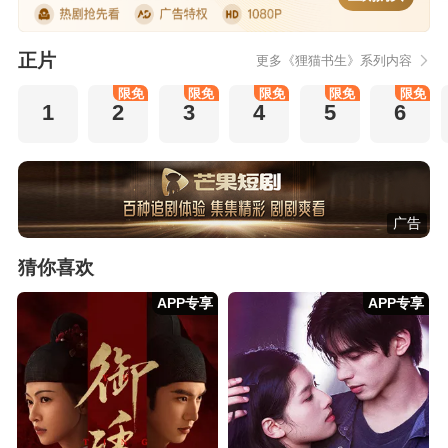
正片
更多《狸猫书生》系列内容
限免
限免
限免
限免
限免
1
2
3
4
5
6
广告
猜你喜欢
APP专享
APP专享