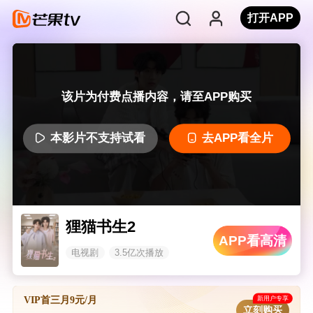
打开APP
该片为付费点播内容，请至APP购买
本影片不支持试看
去APP看全片
狸猫书生2
APP看高清
电视剧
3.5亿次播放
新用户专享
VIP首三月9元/月
立刻购买