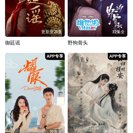
更新至20集
32集全
御廷谣
野狗骨头
APP专享
APP专享
30集全
更新至20集