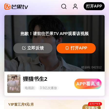
打开APP
抱歉！请前往芒果TV APP观看该视频
立即反馈
打开APP
错误码: 042312
狸猫书生2
APP看高清
电视剧
3.5亿次播放
新用户专享
VIP首三月9元/月
立刻购买