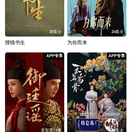
20集全
24集全
狸猫书生
为你而来
APP专享
APP专享
更新至19集
36集全