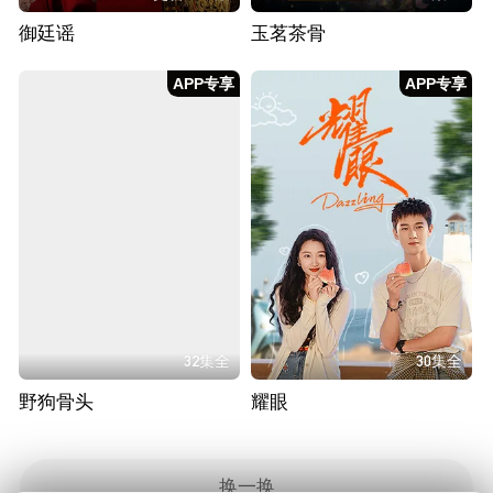
御廷谣
玉茗茶骨
APP专享
APP专享
32集全
30集全
野狗骨头
耀眼
换一换