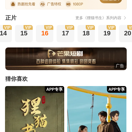
正片
更多《狸猫书生》系列内容
VIP
VIP
VIP
VIP
VIP
VIP
V
14
15
16
17
18
19
20
广告
猜你喜欢
APP专享
APP专享