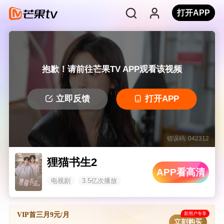
打开APP
抱歉！请前往芒果TV APP观看该视频
立即反馈
打开APP
错误码: 042312
狸猫书生2
APP看高清
电视剧
3.5亿次播放
新用户专享
VIP首三月9元/月
立刻购买