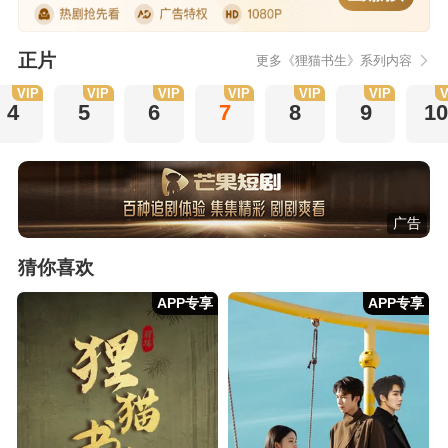
正片
更多《狸猫书生》系列内容
VIP
VIP
VIP
VIP
VIP
VIP
V
4
5
6
7
8
9
10
广告
猜你喜欢
APP专享
APP专享