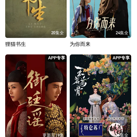
20集全
24集全
狸猫书生
为你而来
APP专享
APP专享
更新至19集
36集全