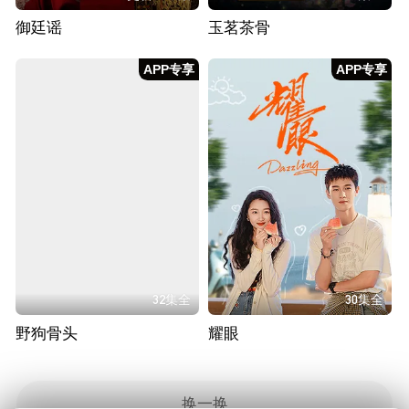
御廷谣
玉茗茶骨
APP专享
APP专享
32集全
30集全
野狗骨头
耀眼
换一换