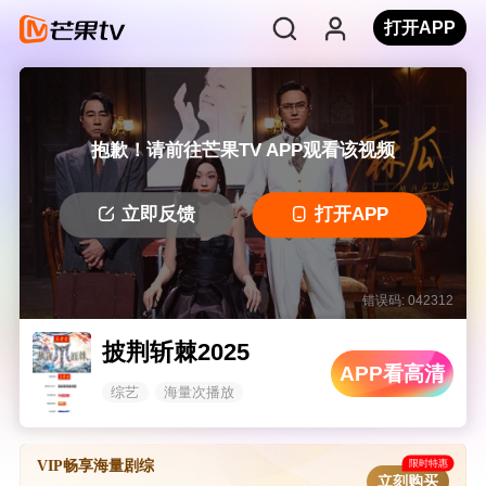
打开APP
抱歉！请前往芒果TV APP观看该视频
立即反馈
打开APP
错误码: 042312
披荆斩棘2025
APP看高清
综艺
海量次播放
限时特惠
VIP畅享海量剧综
立刻购买