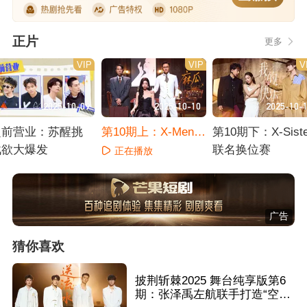
正片
更多
VIP
VIP
V
2025-10-09
2025-10-10
2025-10-
超前营业：苏醒挑
第10期上：X-Men对
第10期下：X-Siste
战欲大爆发
抗抢位赛
联名换位赛
正在播放
正在播放
正在播放
广告
猜你喜欢
披荆斩棘2025 舞台纯享版第6
期：张泽禹左航联手打造“空气