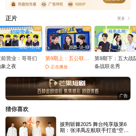
正片
更多
VIP
VIP
V
2025-10-02
2025-10-03
2025-10-
超前营业：哥哥们
第9期上：五公联名
第9期下：五大战
抽象之夜
组队开启
备战联名秀
正在播放
正在播放
正在播放
广告
猜你喜欢
披荆斩棘2025 舞台纯享版第6
期：张泽禹左航联手打造“空气