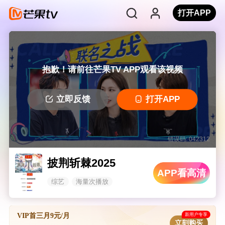
打开APP
抱歉！请前往芒果TV APP观看该视频
立即反馈
打开APP
错误码: 042312
披荆斩棘2025
APP看高清
综艺
海量次播放
新用户专享
VIP首三月9元/月
立刻购买